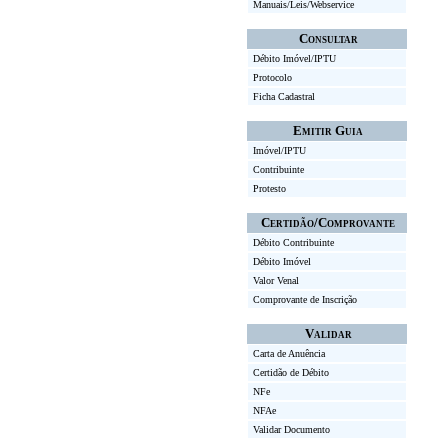
Manuais/Leis/Webservice
Consultar
Débito Imóvel/IPTU
Protocolo
Ficha Cadastral
Emitir Guia
Imóvel/IPTU
Contribuinte
Protesto
Certidão/Comprovante
Débito Contribuinte
Débito Imóvel
Valor Venal
Comprovante de Inscrição
Validar
Carta de Anuência
Certidão de Débito
NFe
NFAe
Validar Documento