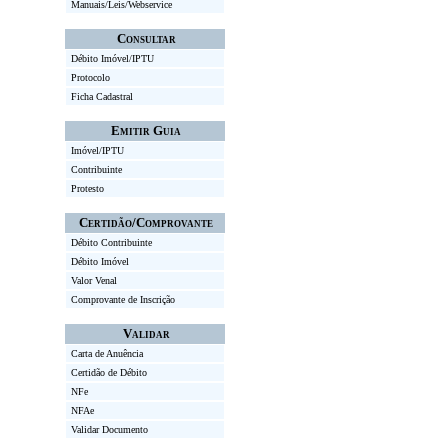
Manuais/Leis/Webservice
Consultar
Débito Imóvel/IPTU
Protocolo
Ficha Cadastral
Emitir Guia
Imóvel/IPTU
Contribuinte
Protesto
Certidão/Comprovante
Débito Contribuinte
Débito Imóvel
Valor Venal
Comprovante de Inscrição
Validar
Carta de Anuência
Certidão de Débito
NFe
NFAe
Validar Documento