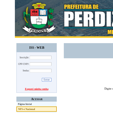
ISS - WEB
Inscrição:
CPF/CNPJ:
Senha:
Digite 
Esqueci minha senha
Acessar
Página Inicial
NFS-e Nacional