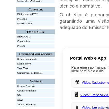
Manuais/Leis/Webservice
técnico e normativo.
Consultar
O objetivo é propor
Débito Imóvel/IPTU
Protocolo
garantindo uma visã
Ficha Cadastral
adequado do Emissor N
Emitir Guia
Imóvel/IPTU
Contribuinte
Protesto
Certidão/Comprovante
Portal Web e App
Débito Contribuinte
Débito Imóvel
Para emissão manual rá
Valor Venal
ideal para o dia a dia.
Comprovante de Inscrição
Validar
🎥
Vídeo: Cadastro no
Carta de Anuência
Certidão de Débito
🖥️
Vídeo: Emissão vi
NFe
NFAe
Validar Documento
📱
Vídeo: Emissão vi