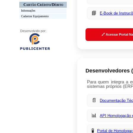
Cartão Crédito/Débito
Informações
📘
E-Book de Instruç
Cadastrar Equipamento
Desenvolvido por:
🔗 Acessar Portal N
Desenvolvedores (
Para quem integra a 
sistemas próprios (ERP
📄
Documentação Téc
📊
API Homologação 
🧪
Portal de Homologa