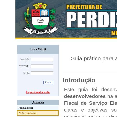
ISS - WEB
Guia prático para
Inscrição:
CPF/CNPJ:
Senha:
Introdução
Este guia foi desenv
Esqueci minha senha
desenvolvedores
na a
Fiscal de Serviço Ele
Acessar
Página Inicial
claras e objetivas so
NFS-e Nacional
principais recursos di