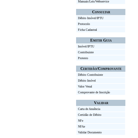
Manuais/Leis/Webservice
Consultar
Débito Imóvel/IPTU
Protocolo
Ficha Cadastral
Emitir Guia
Imóvel/IPTU
Contribuinte
Protesto
Certidão/Comprovante
Débito Contribuinte
Débito Imóvel
Valor Venal
Comprovante de Inscrição
Validar
Carta de Anuência
Certidão de Débito
NFe
NFAe
Validar Documento