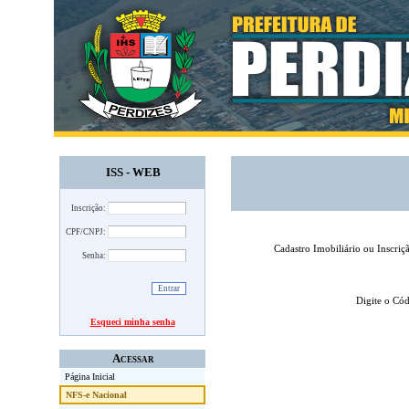
ISS - WEB
Inscrição:
CPF/CNPJ:
Cadastro Imobiliário ou Inscriç
Senha:
Digite o Có
Esqueci minha senha
Acessar
Página Inicial
NFS-e Nacional