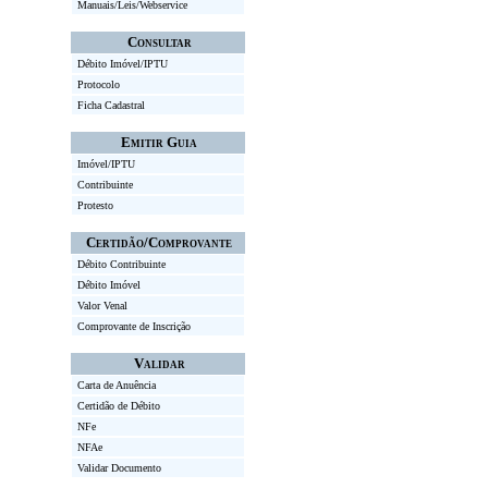
Manuais/Leis/Webservice
Consultar
Débito Imóvel/IPTU
Protocolo
Ficha Cadastral
Emitir Guia
Imóvel/IPTU
Contribuinte
Protesto
Certidão/Comprovante
Débito Contribuinte
Débito Imóvel
Valor Venal
Comprovante de Inscrição
Validar
Carta de Anuência
Certidão de Débito
NFe
NFAe
Validar Documento