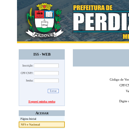
ISS - WEB
Inscrição:
CPF/CNPJ:
Código de Ver
Senha:
CPF/CN
Va
Digite 
Esqueci minha senha
Acessar
Página Inicial
NFS-e Nacional