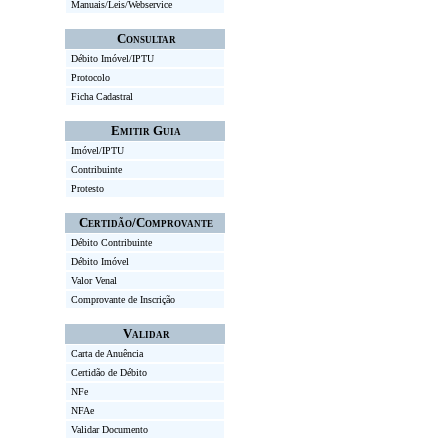
Manuais/Leis/Webservice
Consultar
Débito Imóvel/IPTU
Protocolo
Ficha Cadastral
Emitir Guia
Imóvel/IPTU
Contribuinte
Protesto
Certidão/Comprovante
Débito Contribuinte
Débito Imóvel
Valor Venal
Comprovante de Inscrição
Validar
Carta de Anuência
Certidão de Débito
NFe
NFAe
Validar Documento