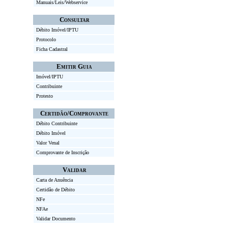
Manuais/Leis/Webservice
Consultar
Débito Imóvel/IPTU
Protocolo
Ficha Cadastral
Emitir Guia
Imóvel/IPTU
Contribuinte
Protesto
Certidão/Comprovante
Débito Contribuinte
Débito Imóvel
Valor Venal
Comprovante de Inscrição
Validar
Carta de Anuência
Certidão de Débito
NFe
NFAe
Validar Documento