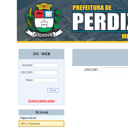
ISS - WEB
Inscrição:
CPF/CNPJ
CPF/CNPJ:
Senha:
Esqueci minha senha
Acessar
Página Inicial
NFS-e Nacional